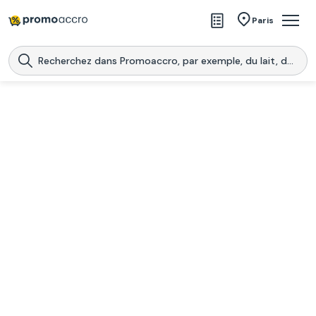
Magasins
Paris
Produits
Centres commerciaux
Télécharge l’application
Télécharger
Promoaccro
l'application