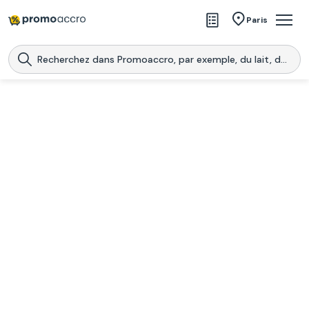
Magasins
Paris
Produits
Centres commerciaux
Télécharge l’application
Télécharger
Promoaccro
l'application