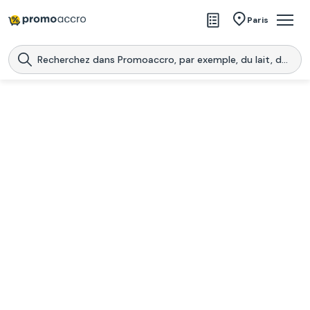
Magasins
Paris
Produits
Centres commerciaux
Télécharge l’application
Télécharger
Promoaccro
l'application