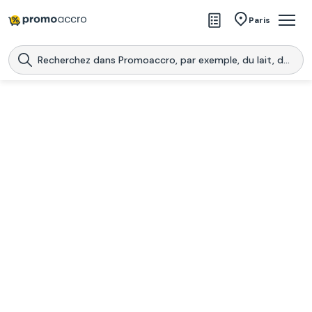
Magasins
Paris
Produits
Centres commerciaux
Télécharge l’application
Télécharger
Promoaccro
l'application