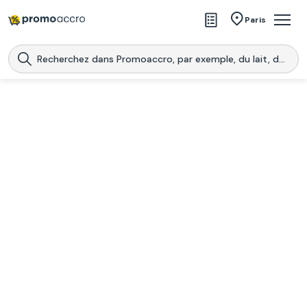
Magasins
Paris
Produits
Centres commerciaux
Télécharge l’application
Télécharger
Promoaccro
l'application