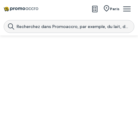
Magasins
Paris
Produits
Centres commerciaux
Télécharge l’application
Télécharger
Promoaccro
l'application