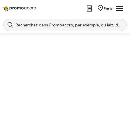
Magasins
Paris
Produits
Centres commerciaux
Télécharge l’application
Télécharger
Promoaccro
l'application