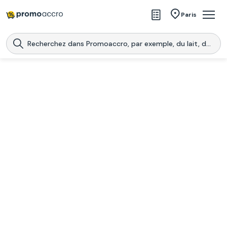
Magasins
Paris
Produits
Centres commerciaux
Télécharge l’application
Télécharger
Promoaccro
l'application