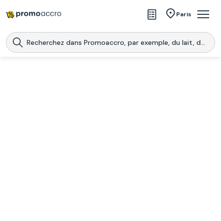
Magasins
Paris
Produits
Centres commerciaux
Télécharge l’application
Télécharger
Promoaccro
l'application