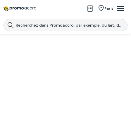
Magasins
Paris
Produits
Centres commerciaux
Télécharge l’application
Télécharger
Promoaccro
l'application