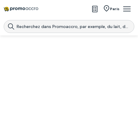
Magasins
Paris
Produits
Centres commerciaux
Télécharge l’application
Télécharger
Promoaccro
l'application