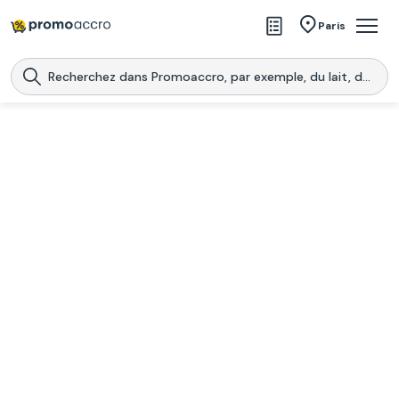
Magasins
Paris
Produits
Centres commerciaux
Télécharge l’application
Télécharger
Promoaccro
l'application