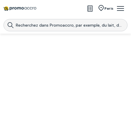
Magasins
Paris
Produits
Centres commerciaux
Télécharge l’application
Télécharger
Promoaccro
l'application