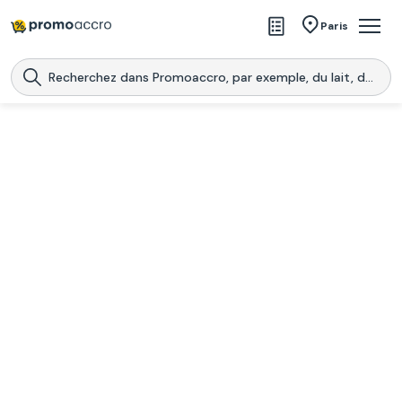
Magasins
Paris
Produits
Centres commerciaux
Télécharge l’application
Télécharger
Promoaccro
l'application