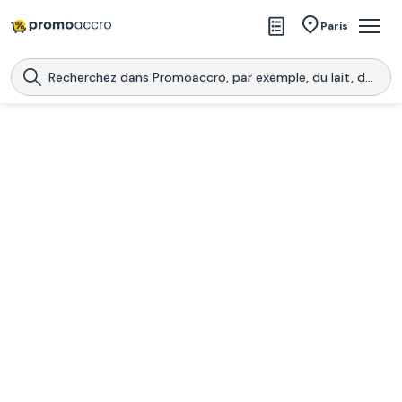
Magasins
Paris
Produits
Centres commerciaux
Télécharge l’application
Télécharger
Promoaccro
l'application