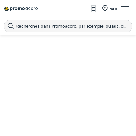
Magasins
Paris
Produits
Centres commerciaux
Télécharge l’application
Télécharger
Promoaccro
l'application