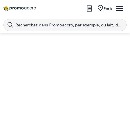
Magasins
Paris
Produits
Centres commerciaux
Télécharge l’application
Télécharger
Promoaccro
l'application