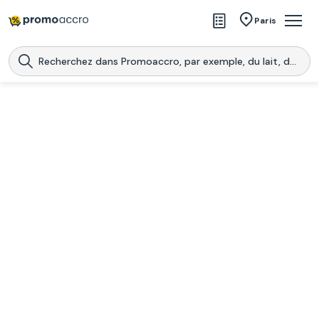
Magasins
Paris
Produits
Centres commerciaux
Télécharge l’application
Télécharger
Promoaccro
l'application