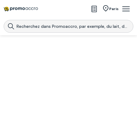
Magasins
Paris
Produits
Centres commerciaux
Télécharge l’application
Télécharger
Promoaccro
l'application