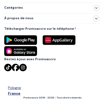
Catégories
Magasins
À propos de nous
Produits
À propos de nous
Centres commerciaux
Télécharger Promoaccro sur le téléphone !
Politique de confidentialité
Villes principales
Règlements
Partenariat B2B
Blog
Contact
Restez à jour avec Promoaccro
Pologne
France
Promoaccro 2018 - 2026 - Tous droits réservés