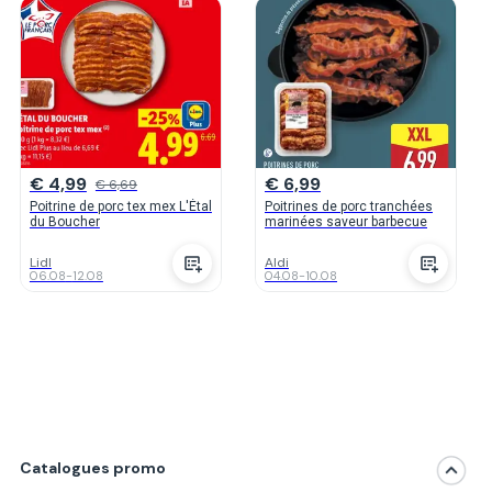
€ 4,99
€ 6,99
€ 6,69
Poitrine de porc tex mex L'Étal
Poitrines de porc tranchées
du Boucher
marinées saveur barbecue
Lidl
Aldi
06.08
-
12.08
04.08
-
10.08
Catalogues promo