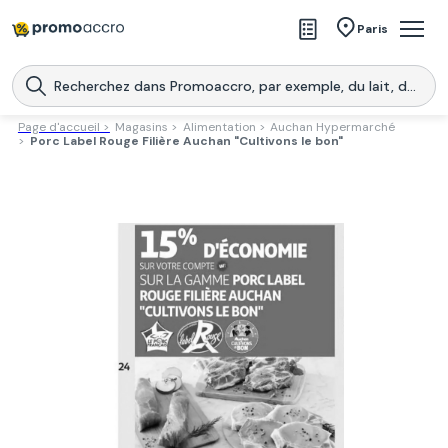
Magasins
Paris
Produits
Centres commerciaux
Page d'accueil >
Magasins >
Alimentation >
Auchan Hypermarché
>
Porc Label Rouge Filière Auchan "Cultivons le bon"
Télécharge l’application
Télécharger
Promoaccro
l'application