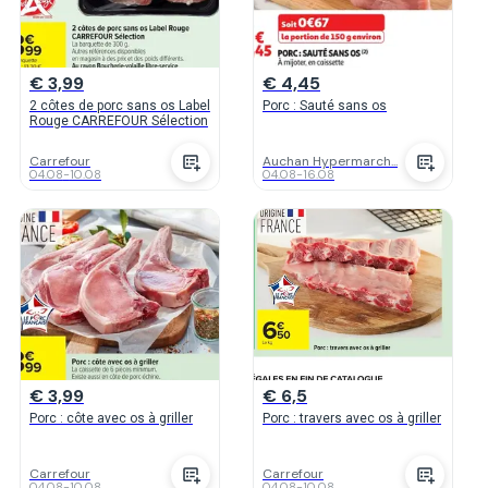
€ 3,99
€ 4,45
2 côtes de porc sans os Label
Porc : Sauté sans os
Rouge CARREFOUR Sélection
Carrefour
Auchan Hypermarch...
04.08
-
10.08
04.08
-
16.08
€ 3,99
€ 6,5
Porc : côte avec os à griller
Porc : travers avec os à griller
Carrefour
Carrefour
04.08
-
10.08
04.08
-
10.08