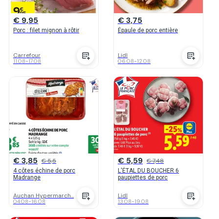
€ 9,95
€ 3,75
Porc : filet mignon à rôtir
Épaule de porc entière
Carrefour
Lidl
11.08
-
17.08
06.08
-
12.08
€ 3,85
€ 5,59
€ 5,5
€ 7,48
4 côtes échine de porc
L'ÉTAL DU BOUCHER 6
Madrange
paupiettes de porc
Auchan Hypermarch...
Lidl
04.08
-
16.08
13.08
-
19.08