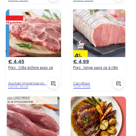
€ 4,45
€ 4,99
Porc : Côte échine avec os
Porc : longe sans os à rôtir
Auchan Hypermarch...
Carrefour
04.08
-
16.08
11.08
-
17.08