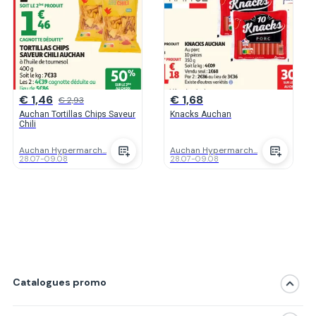
€ 1,46
€ 1,68
€ 2,93
Auchan Tortillas Chips Saveur
Knacks Auchan
Chili
Auchan Hypermarch...
Auchan Hypermarch...
28.07
-
09.08
28.07
-
09.08
Catalogues promo