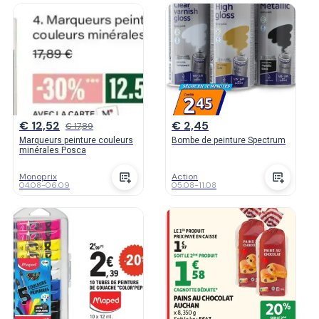
€ 12,52
€ 2,45
€ 17,89
Marqueurs peinture couleurs
Bombe de peinture Spectrum
minérales Posca
Monoprix
Action
04.08
-
06.09
05.08
-
11.08