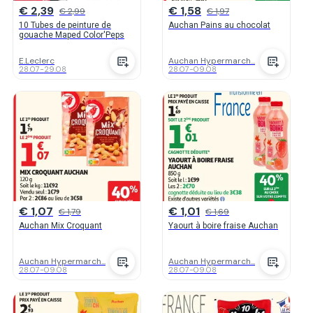
€ 2,39
€ 1,58
€ 2,99
€ 1,97
10 Tubes de peinture de
Auchan Pains au chocolat
gouache Maped Color'Peps
E.Leclerc
Auchan Hypermarch...
28.07
-
29.08
28.07
-
09.08
€ 1,07
€ 1,01
€ 1,79
€ 1,69
Auchan Mix Croquant
Yaourt à boire fraise Auchan
Auchan Hypermarch...
Auchan Hypermarch...
28.07
-
09.08
28.07
-
09.08