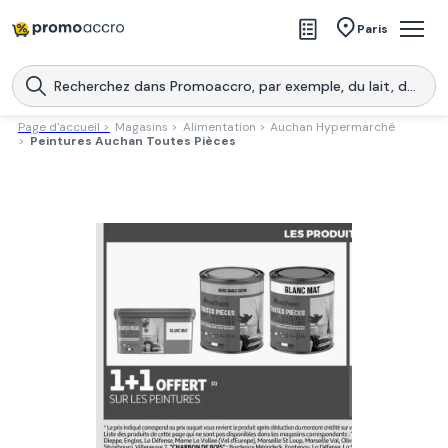
Magasins
Paris
Produits
Centres commerciaux
Page d'accueil >
Magasins >
Alimentation >
Auchan Hypermarché
>
Peintures Auchan Toutes Pièces
Télécharge l’application
Télécharger
Promoaccro
l'application