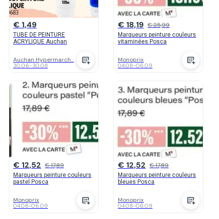
€ 1,49
€ 18,19
€ 25,99
TUBE DE PEINTURE
Marqueurs peinture couleurs
ACRYLIQUE Auchan
vitaminées Posca
Auchan Hypermarch...
Monoprix
30.06
-
30.08
04.08
-
06.09
€ 12,52
€ 12,52
€ 17,89
€ 17,89
Marqueurs peinture couleurs
Marqueurs peinture couleurs
pastel Posca
bleues Posca
Monoprix
Monoprix
04.08
-
06.09
04.08
-
06.09