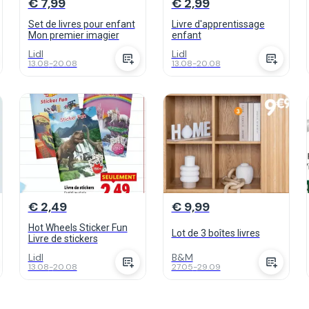
€ 7,99
€ 2,99
Set de livres pour enfant
Livre d'apprentissage
Mon premier imagier
enfant
Lidl
Lidl
13.08
-
20.08
13.08
-
20.08
€ 2,49
€ 9,99
Hot Wheels Sticker Fun
Lot de 3 boîtes livres
Livre de stickers
Lidl
B&M
13.08
-
20.08
27.05
-
29.09