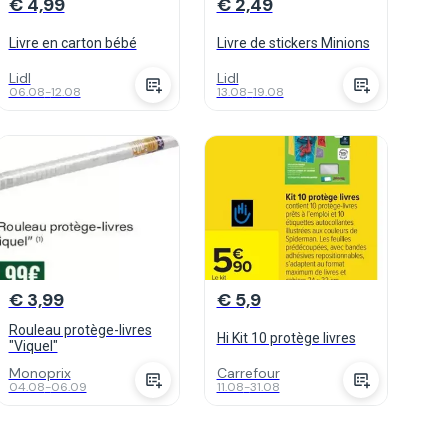
€ 4,99
€ 2,49
Livre en carton bébé
Livre de stickers Minions
Lidl
Lidl
06.08
-
12.08
13.08
-
19.08
€ 3,99
€ 5,9
Rouleau protège-livres
Hi Kit 10 protège livres
"Viquel"
Monoprix
Carrefour
04.08
-
06.09
11.08
-
31.08