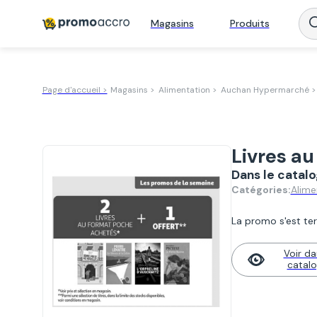
Magasins
Produits
Page d'accueil >
Magasins >
Alimentation >
Auchan Hypermarché >
Livres a
Dans le cata
Alime
Catégories:
La promo s'est ter
Voir da
catal