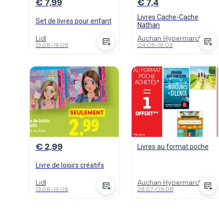
€ 7,99
€ 7,4
Livres Cache-Cache
Set de livres pour enfant
Nathan
Lidl
Auchan Hypermarch...
13.08
-
19.08
04.08
-
16.08
€ 2,99
Livres au format poche
Livre de loisirs créatifs
Lidl
Auchan Hypermarch...
13.08
-
19.08
28.07
-
09.08