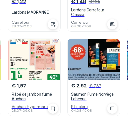
€ 1,22
€ 1,48
€ 1,85
Lardons Carrefour
Lardons MADRANGE
Classic'
Carrefour
Carrefour
28.07
-
10.08
04.08
-
17.08
€ 1,97
€ 2,52
€ 7,87
Râpé de jambon fumé
Saumon Fumé Norvège
Auchan
Labeyrie
Auchan Hypermarch...
E.Leclerc
28.07
-
09.08
04.08
-
15.08