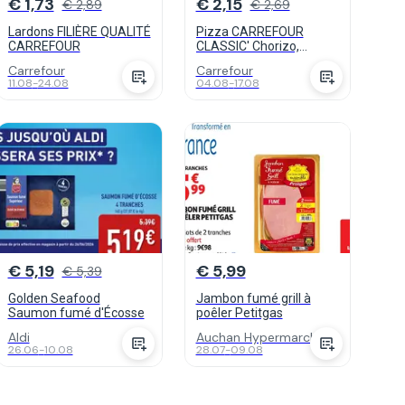
€ 1,73
€ 2,15
€ 2,89
€ 2,69
Lardons FILIÈRE QUALITÉ
Pizza CARREFOUR
CARREFOUR
CLASSIC' Chorizo,
Jambon champignons
Carrefour
Carrefour
ou Chèvre lardons
11.08
-
24.08
04.08
-
17.08
€ 5,19
€ 5,99
€ 5,39
Golden Seafood
Jambon fumé grill à
Saumon fumé d'Écosse
poêler Petitgas
Aldi
Auchan Hypermarch...
26.06
-
10.08
28.07
-
09.08