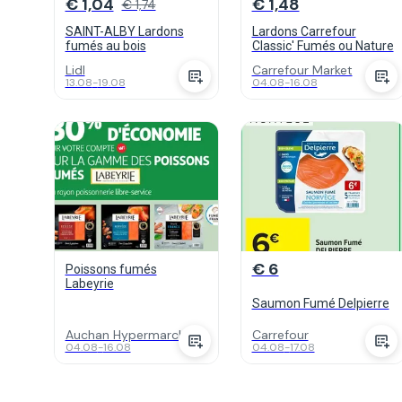
€ 1,04
€ 1,48
€ 1,74
SAINT-ALBY Lardons
Lardons Carrefour
fumés au bois
Classic' Fumés ou Nature
Lidl
Carrefour Market
13.08
-
19.08
04.08
-
16.08
€ 6
Poissons fumés
Labeyrie
Saumon Fumé Delpierre
Auchan Hypermarch...
Carrefour
04.08
-
16.08
04.08
-
17.08