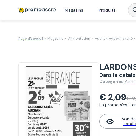
Magasins
Produits
Page d'accueil >
Magasins >
Alimentation >
Auchan Hypermarché >
LARDONS
Dans le cata
Alime
Catégories:
€ 2,09
€ 2
La promo s'est term
Voir da
catal