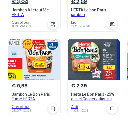
€ 3,04
€ 2,59
Jambon à l'étouffée
HERTA Le bon Paris
HERTA
jambon
Carrefour
Lidl
11.08
-
24.08
13.08
-
19.08
€ 5,98
€ 2,39
Jambon Le Bon Paris
Herta Le Bon Paris -25%
Fumé HERTA
de sel Conservation sans
Conservation sans nitrite
nitrite
Carrefour
Aldi
28.07
-
10.08
11.08
-
17.08