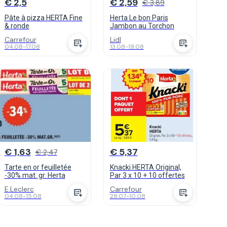
€ 2,5
€ 2,59
€ 3,89
Pâte à pizza HERTA Fine
Herta Le bon Paris
& ronde
Jambon au Torchon
Carrefour
Lidl
04.08
-
17.08
13.08
-
19.08
€ 1,63
€ 5,37
€ 2,47
Tarte en or feuilletée
Knacki HERTA Original,
-30% mat. gr. Herta
Par 3 x 10 + 10 offertes
E.Leclerc
Carrefour
04.08
-
15.08
28.07
-
10.08