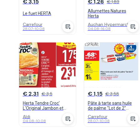
€ 3,15
€ 1,26
€ 1,89
Allumettes Natures
Le fuet HERTA
Herta
Carrefour
Auchan Hypermarch...
28.07
-
10.08
04.08
-
16.08
€ 2,31
€ 1,15
€ 3,5
€ 3,58
Herta Tendre Croc'
Pâte à tarte sans huile
L'Original Jambon et
de palme "Lot de 2"
Fromage
HERTA
Aldi
Carrefour
04.08
-
10.08
28.07
-
10.08