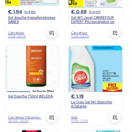
€ 1,94
€ 0,69
€ 4,85
€ 0,99
Gel douche hypoallergénique
Gel WC Javel CARREFOUR
SANEX
EXPERT Pin/eucalyptus ou
Agrumes
Carrefour
Carrefour
11.08
-
24.08
11.08
-
24.08
€ 1,19
Gel Douche 750ml WELEDA
La Croix Gel WC Blancher
éclatante
Carrefour Parapha...
Aldi
30.06
-
24.08
11.08
-
17.08