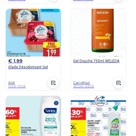
€ 1,99
Gel Douche 750ml WELEDA
Glade Désodorisant Gel
Aldi
Carrefour
11.08
-
17.08
30.06
-
24.08