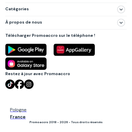
Catégories
Magasins
À propos de nous
Produits
À propos de nous
Centres commerciaux
Télécharger Promoaccro sur le téléphone !
Politique de confidentialité
Villes principales
Règlements
Partenariat B2B
Blog
Contact
Restez à jour avec Promoaccro
Pologne
France
Promoaccro 2018 - 2026 - Tous droits réservés