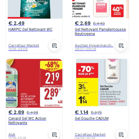
€ 2,49
€ 2,69
€ 4,49
HARPIC Gel Nettoyant WC
Gel Nettoyant Pamplemousse
Neutrogena
Carrefour Market
Auchan Hypermarch...
11.08
-
23.08
28.07
-
09.08
€ 2,89
€ 1,14
€ 4,38
€ 3,79
Canard Gel WC Action
Gel Douche CADUM
Nettoyante
Aldi
Carrefour Market
11.08
-
17.08
04.08
-
16.08