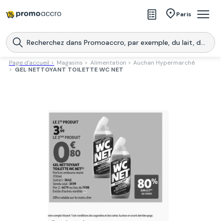
Magasins
Paris
Produits
Centres commerciaux
Page d'accueil >
Magasins >
Alimentation >
Auchan Hypermarché
>
GEL NETTOYANT TOILETTE WC NET
Télécharge l’application
Télécharger
Promoaccro
l'application