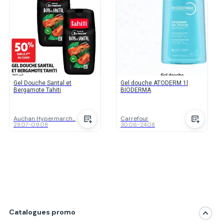
Gel Douche Santal et
Gel douche ATODERM 1l
Bergamote Tahiti
BIODERMA
Auchan Hypermarch...
Carrefour
28.07
-
09.08
30.06
-
24.08
Catalogues promo