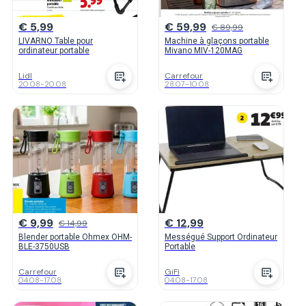
€ 5,99
€ 59,99
€ 89,99
LIVARNO Table pour
Machine à glaçons portable
ordinateur portable
Mivano MIV-120MAG
Lidl
Carrefour
20.08
-
20.08
28.07
-
10.08
€ 9,99
€ 12,99
€ 14,99
Blender portable Ohmex OHM-
Mességué Support Ordinateur
BLE-3750USB
Portable
Carrefour
GiFi
04.08
-
17.08
04.08
-
17.08