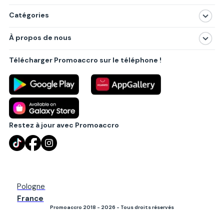
Catégories
Magasins
À propos de nous
Produits
À propos de nous
Centres commerciaux
Télécharger Promoaccro sur le téléphone !
Politique de confidentialité
Villes principales
Règlements
Partenariat B2B
Blog
Contact
Restez à jour avec Promoaccro
Pologne
France
Promoaccro 2018 - 2026 - Tous droits réservés