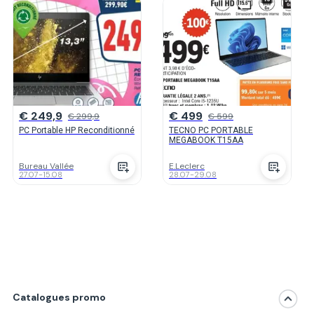
€ 249,9
€ 499
€ 299,9
€ 599
PC Portable HP Reconditionné
TECNO PC PORTABLE
MEGABOOK T15AA
Bureau Vallée
E.Leclerc
27.07
-
15.08
28.07
-
29.08
Catalogues promo