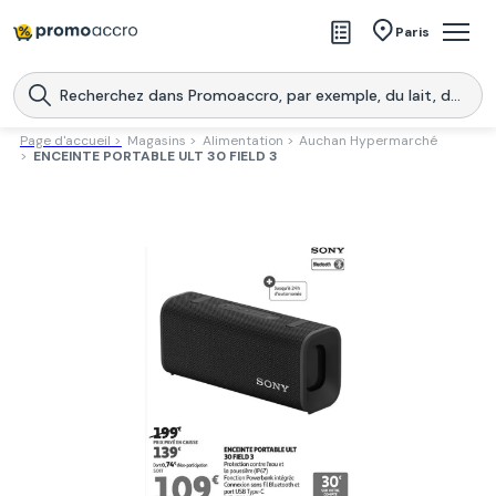
Magasins
Paris
Produits
Centres commerciaux
Page d'accueil >
Magasins >
Alimentation >
Auchan Hypermarché
>
ENCEINTE PORTABLE ULT 30 FIELD 3
Télécharge l’application
Télécharger
Promoaccro
l'application