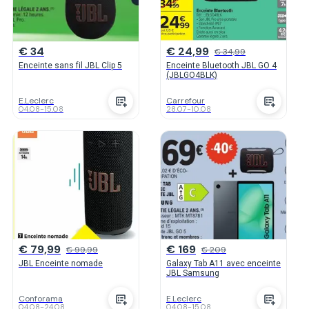
€ 34
€ 24,99
€ 34,99
Enceinte sans fil JBL Clip 5
Enceinte Bluetooth JBL GO 4
(JBLGO4BLK)
E.Leclerc
Carrefour
04.08
-
15.08
28.07
-
10.08
€ 79,99
€ 169
€ 99,99
€ 209
JBL Enceinte nomade
Galaxy Tab A11 avec enceinte
JBL Samsung
Conforama
E.Leclerc
04.08
-
24.08
04.08
-
15.08