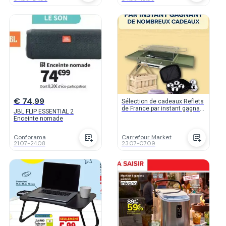
€ 74,99
Sélection de cadeaux Reflets
de France par instant gagnant
JBL FLIP ESSENTIAL 2
(Barbecue, enceinte,
Enceinte nomade
pétanque...)
Conforama
Carrefour Market
21.07
-
24.08
23.07
-
07.09