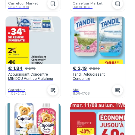
Carrefour Market
Carrefour Market
28.07
-
09.08
04.08
-
16.08
€ 1,84
€ 2,19
€ 2,79
€ 2,75
Adoucissant Concentré
Tandil Adoucissant
MINIDOU Vent de Fraîcheur
Concentré
Carrefour
Aldi
11.08
-
24.08
11.08
-
17.08