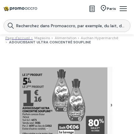
Magasins
Paris
Produits
Centres commerciaux
Page d'accueil >
Magasins >
Alimentation >
Auchan Hypermarché
>
ADOUCISSANT ULTRA CONCENTRÉ SOUPLINE
Télécharge l’application
Télécharger
Promoaccro
l'application