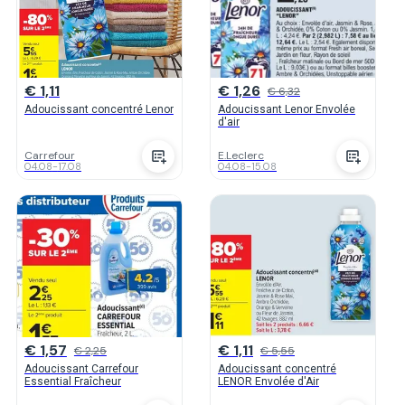
€ 1,11
€ 1,26
€ 6,32
Adoucissant concentré Lenor
Adoucissant Lenor Envolée
d'air
Carrefour
E.Leclerc
04.08
-
17.08
04.08
-
15.08
€ 1,57
€ 1,11
€ 2,25
€ 5,55
Adoucissant Carrefour
Adoucissant concentré
Essential Fraîcheur
LENOR Envolée d'Air