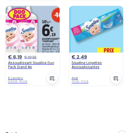
€ 6,19
€ 2,49
€ 10,32
Assouplissant Soupline Duo
Soupline Lingettes
Pack Grand Air
Assouplissantes
E.Leclerc
Aldi
04.08
-
15.08
11.08
-
17.08