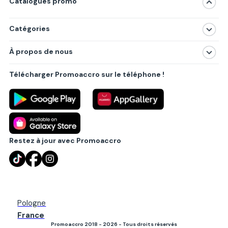
Catalogues promo
Catégories
Magasins
À propos de nous
Produits
À propos de nous
Centres commerciaux
Télécharger Promoaccro sur le téléphone !
Politique de confidentialité
Villes principales
Règlements
Partenariat B2B
Blog
Contact
Restez à jour avec Promoaccro
Pologne
France
Promoaccro 2018 - 2026 - Tous droits réservés