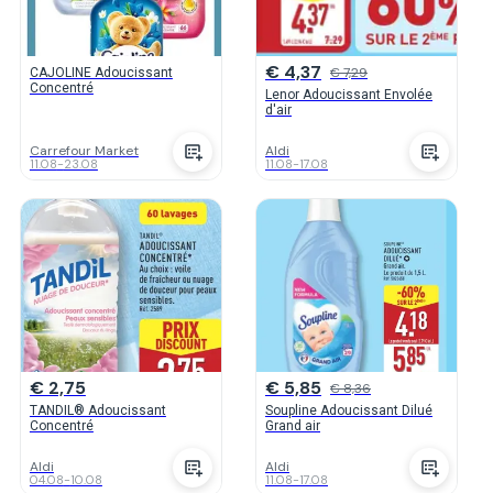
€ 4,37
€ 7,29
CAJOLINE Adoucissant
Concentré
Lenor Adoucissant Envolée
d'air
Carrefour Market
Aldi
11.08
-
23.08
11.08
-
17.08
€ 2,75
€ 5,85
€ 8,36
TANDIL® Adoucissant
Soupline Adoucissant Dilué
Concentré
Grand air
Aldi
Aldi
04.08
-
10.08
11.08
-
17.08