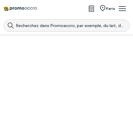
Magasins
Paris
Produits
Centres commerciaux
Télécharge l’application
Télécharger
Promoaccro
l'application