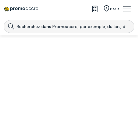
Magasins
Paris
Produits
Centres commerciaux
Télécharge l’application
Télécharger
Promoaccro
l'application