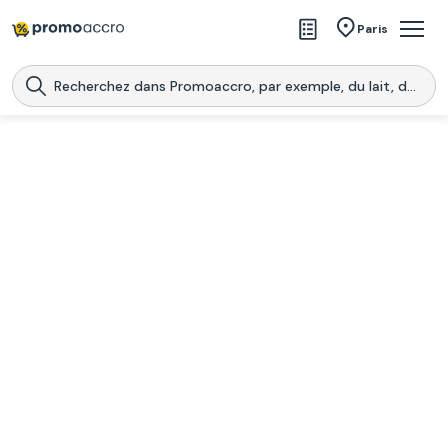
Magasins
Paris
Produits
Centres commerciaux
Télécharge l’application
Télécharger
Promoaccro
l'application