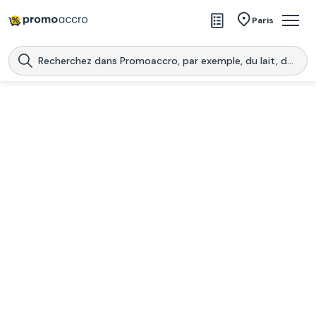
Magasins
Paris
Produits
Centres commerciaux
Télécharge l’application
Télécharger
Promoaccro
l'application