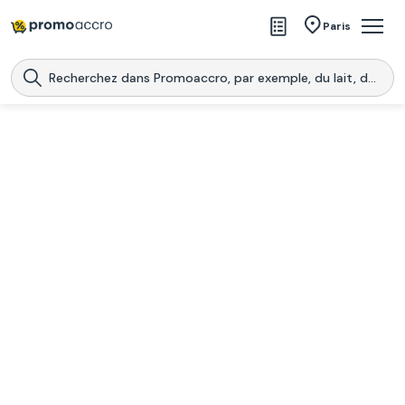
Magasins
Paris
Produits
Centres commerciaux
Télécharge l’application
Télécharger
Promoaccro
l'application