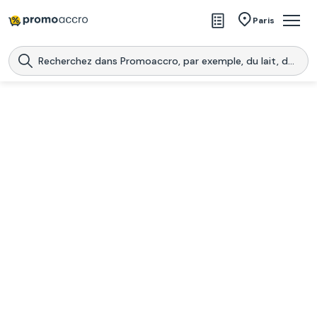
Magasins
Paris
Produits
Centres commerciaux
Télécharge l’application
Télécharger
Promoaccro
l'application