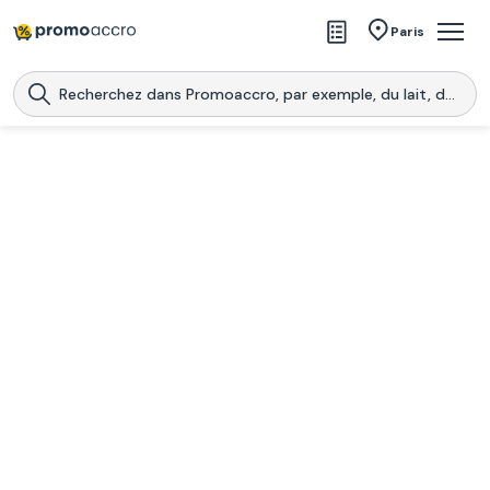
Magasins
Paris
Produits
Centres commerciaux
Télécharge l’application
Télécharger
Promoaccro
l'application