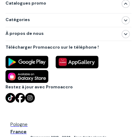
Catalogues promo
Catégories
Magasins
À propos de nous
Produits
À propos de nous
Centres commerciaux
Télécharger Promoaccro sur le téléphone !
Politique de confidentialité
Villes principales
Règlements
Partenariat B2B
Blog
Contact
Restez à jour avec Promoaccro
Pologne
France