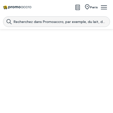
Magasins
Paris
Produits
Centres commerciaux
Télécharge l’application
Télécharger
Promoaccro
l'application