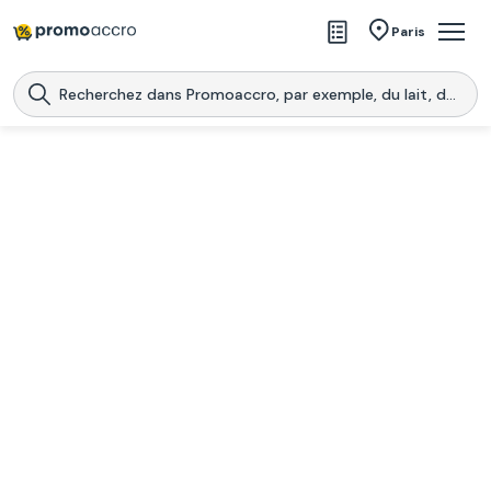
Magasins
Paris
Produits
Centres commerciaux
Télécharge l’application
Télécharger
Promoaccro
l'application