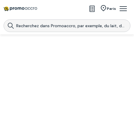
Magasins
Paris
Produits
Centres commerciaux
Télécharge l’application
Télécharger
Promoaccro
l'application