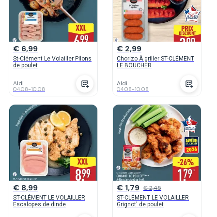
€ 6,99
€ 2,99
St-Clément Le Volailler Pilons
Chorizo À griller ST-CLÉMENT
de poulet
LE BOUCHER
Aldi
Aldi
04.08
-
10.08
04.08
-
10.08
€ 8,99
€ 1,79
€ 2,45
ST-CLÉMENT LE VOLAILLER
ST-CLÉMENT LE VOLAILLER
Escalopes de dinde
Grignot' de poulet