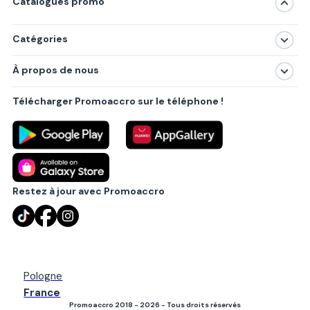
Catalogues promo
Catégories
Magasins
À propos de nous
Produits
À propos de nous
Centres commerciaux
Télécharger Promoaccro sur le téléphone !
Politique de confidentialité
Villes principales
Règlements
Partenariat B2B
Blog
Contact
Restez à jour avec Promoaccro
Pologne
France
Promoaccro 2018 - 2026 - Tous droits réservés