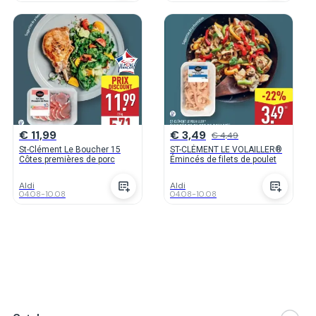
€ 11,99
€ 3,49
€ 4,49
St-Clément Le Boucher 15
ST-CLÉMENT LE VOLAILLER®
Côtes premières de porc
Émincés de filets de poulet
Aldi
Aldi
04.08
-
10.08
04.08
-
10.08