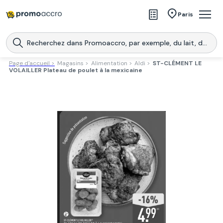
Magasins
Paris
Produits
Centres commerciaux
Page d'accueil >
Magasins >
Alimentation >
Aldi >
ST-CLÉMENT LE
VOLAILLER Plateau de poulet à la mexicaine
Télécharge l’application
Télécharger
Promoaccro
l'application