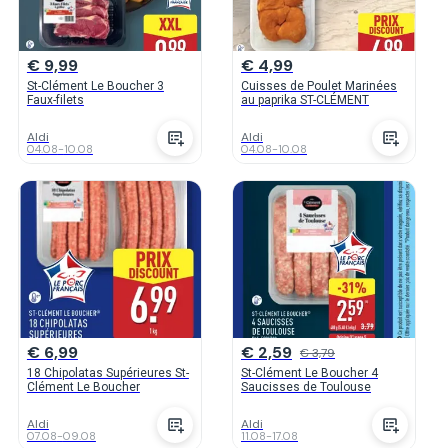
€ 9,99
€ 4,99
St-Clément Le Boucher 3
Cuisses de Poulet Marinées
Faux-filets
au paprika ST-CLÉMENT
Aldi
Aldi
04.08
-
10.08
04.08
-
10.08
€ 6,99
€ 2,59
€ 3,79
18 Chipolatas Supérieures St-
St-Clément Le Boucher 4
Clément Le Boucher
Saucisses de Toulouse
Aldi
Aldi
07.08
-
09.08
11.08
-
17.08