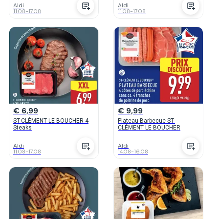
Aldi
Aldi
11.08
-
17.08
11.08
-
17.08
€ 6,99
€ 9,99
ST-CLÉMENT LE BOUCHER 4
Plateau Barbecue ST-
Steaks
CLÉMENT LE BOUCHER
Aldi
Aldi
11.08
-
17.08
14.08
-
16.08