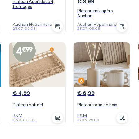
€ 3,99
Plateau Apér'idées 4
fromages
Plateau mix apéro
Auchan
Auchan Hypermarch...
Auchan Hypermarch...
28.07
-
09.08
28.07
-
09.08
€ 4,99
€ 6,99
Plateau naturel
Plateau rotin en bois
B&M
B&M
05.08
-
01.09
27.05
-
29.09