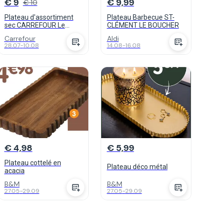
€ 9
€ 9,99
€ 10
Plateau d'assortiment
Plateau Barbecue ST-
sec CARREFOUR Le
CLÉMENT LE BOUCHER
Marché
Carrefour
Aldi
28.07
-
10.08
14.08
-
16.08
€ 4,98
€ 5,99
Plateau cottelé en
Plateau déco métal
acacia
B&M
B&M
27.05
-
29.09
27.05
-
29.09