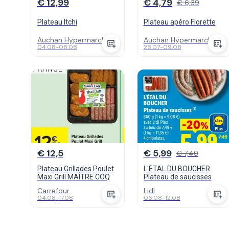
€ 12,99
€ 4,79
€ 6,39
Plateau Itchi
Plateau apéro Florette
Auchan Hypermarch...
Auchan Hypermarch...
04.08
-
08.08
28.07
-
09.08
€ 12,5
€ 5,99
€ 7,49
Plateau Grillades Poulet
L'ÉTAL DU BOUCHER
Maxi Grill MAÎTRE COQ
Plateau de saucisses
Carrefour
Lidl
04.08
-
17.08
06.08
-
12.08