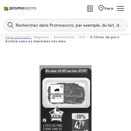
Magasins
Paris
Produits
Centres commerciaux
Page d'accueil >
Magasins >
Alimentation >
Aldi >
4 Côtes de porc
échine sans os marinées tex mex
Télécharge l’application
Télécharger
Promoaccro
l'application