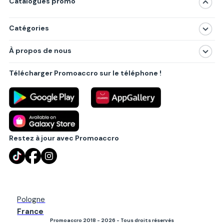
Catalogues promo
Catégories
Magasins
À propos de nous
Produits
À propos de nous
Centres commerciaux
Télécharger Promoaccro sur le téléphone !
Politique de confidentialité
Villes principales
Règlements
Partenariat B2B
Blog
Contact
Restez à jour avec Promoaccro
Pologne
France
Promoaccro 2018 - 2026 - Tous droits réservés