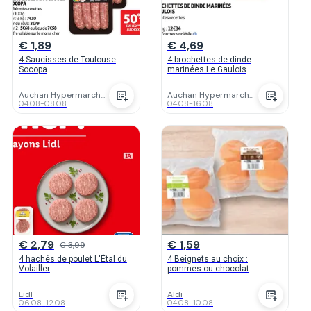
€ 1,89
€ 4,69
4 Saucisses de Toulouse
4 brochettes de dinde
Socopa
marinées Le Gaulois
Auchan Hypermarch...
Auchan Hypermarch...
04.08
-
08.08
04.08
-
16.08
€ 2,79
€ 1,59
€ 3,99
4 hachés de poulet L'Étal du
4 Beignets au choix :
Volailler
pommes ou chocolat
noisette
Lidl
Aldi
06.08
-
12.08
04.08
-
10.08