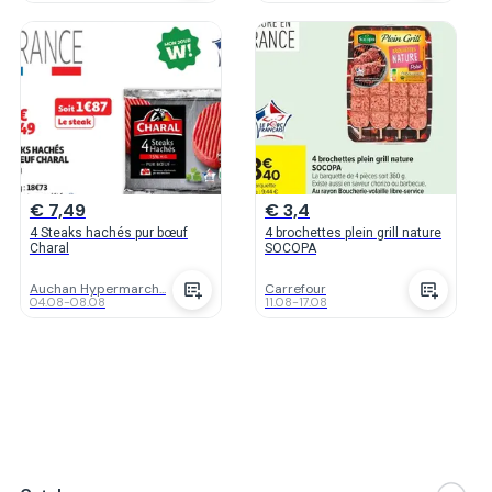
€ 7,49
€ 3,4
4 Steaks hachés pur bœuf
4 brochettes plein grill nature
Charal
SOCOPA
Auchan Hypermarch...
Carrefour
04.08
-
08.08
11.08
-
17.08