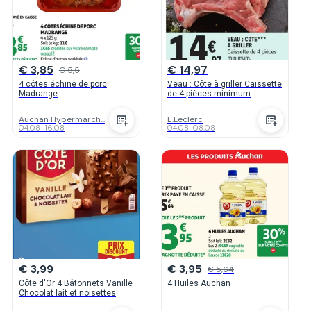
€ 3,85
€ 14,97
€ 5,5
4 côtes échine de porc
Veau : Côte à griller Caissette
Madrange
de 4 pièces minimum
Auchan Hypermarch...
E.Leclerc
04.08
-
16.08
04.08
-
08.08
€ 3,99
€ 3,95
€ 5,64
Côte d'Or 4 Bâtonnets Vanille
4 Huiles Auchan
Chocolat lait et noisettes