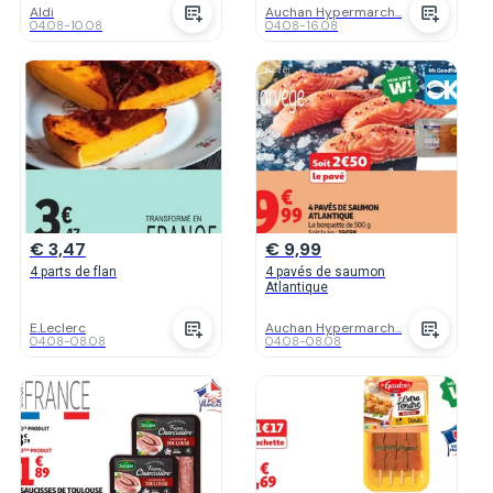
Aldi
Auchan Hypermarch...
04.08
-
10.08
04.08
-
16.08
€ 3,47
€ 9,99
4 parts de flan
4 pavés de saumon
Atlantique
E.Leclerc
Auchan Hypermarch...
04.08
-
08.08
04.08
-
08.08