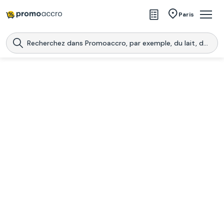
Magasins
Paris
Produits
Centres commerciaux
Télécharge l’application
Télécharger
Promoaccro
l'application