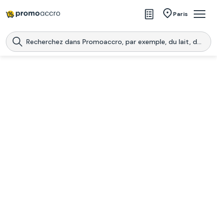
Magasins
Paris
Produits
Centres commerciaux
Télécharge l’application
Télécharger
Promoaccro
l'application