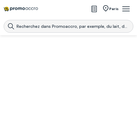
Magasins
Paris
Produits
Centres commerciaux
Télécharge l’application
Télécharger
Promoaccro
l'application