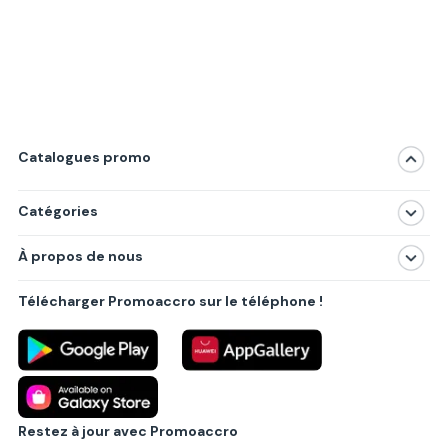
Catalogues promo
Catégories
Magasins
À propos de nous
Produits
À propos de nous
Centres commerciaux
Télécharger Promoaccro sur le téléphone !
Politique de confidentialité
Villes principales
Règlements
Partenariat B2B
Blog
Contact
Restez à jour avec Promoaccro