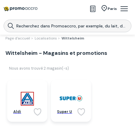
Magasins
Paris
Produits
Centres commerciaux
Page d'accueil >
Localisations >
Wittelsheim
Télécharge l’application
Télécharger
Wittelsheim - Magasins et promotions
Promoaccro
l'application
Nous avons trouvé
2
magasin(-s)
Aldi
Super U