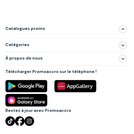
Catalogues promo
Catégories
Magasins
À propos de nous
Produits
À propos de nous
Centres commerciaux
Télécharger Promoaccro sur le téléphone !
Politique de confidentialité
Villes principales
Règlements
Partenariat B2B
Blog
Contact
Restez à jour avec Promoaccro