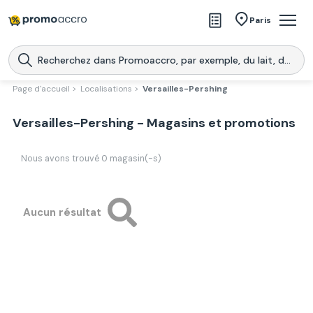
Magasins
Paris
Produits
Centres commerciaux
Page d'accueil >
Localisations >
Versailles-Pershing
Télécharge l’application
Télécharger
Versailles-Pershing - Magasins et promotions
Promoaccro
l'application
Nous avons trouvé
0
magasin(-s)
Aucun résultat