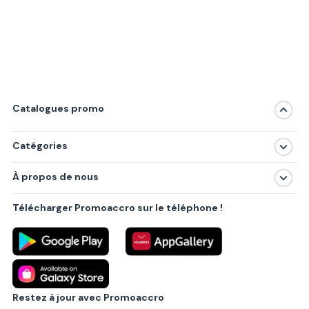
Catalogues promo
Catégories
Magasins
À propos de nous
Produits
À propos de nous
Centres commerciaux
Télécharger Promoaccro sur le téléphone !
Politique de confidentialité
Villes principales
Règlements
Partenariat B2B
Blog
Contact
Restez à jour avec Promoaccro