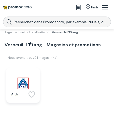
Magasins
Paris
Produits
Centres commerciaux
Page d'accueil >
Localisations >
Verneuil-L'Étang
Télécharge l’application
Télécharger
Verneuil-L'Étang - Magasins et promotions
Promoaccro
l'application
Nous avons trouvé
1
magasin(-s)
Aldi