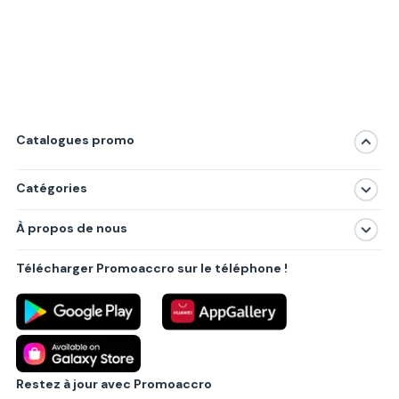
Catalogues promo
Catégories
Magasins
À propos de nous
Produits
À propos de nous
Centres commerciaux
Télécharger Promoaccro sur le téléphone !
Politique de confidentialité
Villes principales
Règlements
Partenariat B2B
Blog
Contact
Restez à jour avec Promoaccro