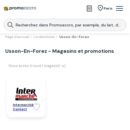
Magasins
Paris
Produits
Centres commerciaux
Page d'accueil >
Localisations >
Usson-En-Forez
Télécharge l’application
Télécharger
Usson-En-Forez - Magasins et promotions
Promoaccro
l'application
Nous avons trouvé
1
magasin(-s)
Intermarché
Contact