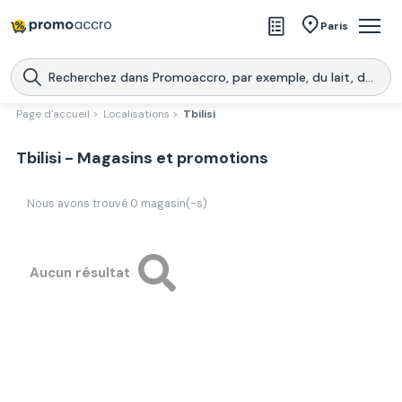
Magasins
Paris
Produits
Centres commerciaux
Page d'accueil >
Localisations >
Tbilisi
Télécharge l’application
Télécharger
Tbilisi - Magasins et promotions
Promoaccro
l'application
Nous avons trouvé
0
magasin(-s)
Aucun résultat