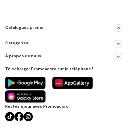
Catalogues promo
Catégories
Magasins
À propos de nous
Produits
À propos de nous
Centres commerciaux
Télécharger Promoaccro sur le téléphone !
Politique de confidentialité
Villes principales
Règlements
Partenariat B2B
Blog
Contact
Restez à jour avec Promoaccro