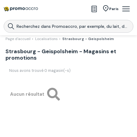
Magasins
Paris
Produits
Centres commerciaux
Page d'accueil >
Localisations >
Strasbourg - Geispolsheim
Télécharge l’application
Strasbourg - Geispolsheim - Magasins et
Télécharger
Promoaccro
l'application
promotions
Nous avons trouvé
0
magasin(-s)
Aucun résultat