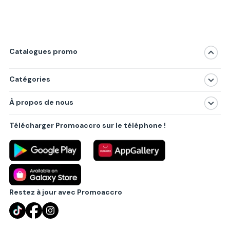
Catalogues promo
Catégories
Magasins
À propos de nous
Produits
À propos de nous
Centres commerciaux
Télécharger Promoaccro sur le téléphone !
Politique de confidentialité
Villes principales
Règlements
Partenariat B2B
Blog
Contact
Restez à jour avec Promoaccro